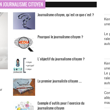
N JOURNALISME CITOYEN
Journalisme citoyen, qu´est ce que c´est ?
Ken
une
Le 
Pourquoi le journalisme citoyen ?
ral
aut
L´objectif du journalisme citoyen ?
Ken
une
Le 
ral
Le premier journaliste citoyen ....
aut
ur
Com
al
mau
Exemple d´outils pour l´exercice du
journalisme citoyen