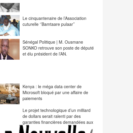
Le cinquantenaire de l’Association
cuturelle ‘’Bamtaare pulaar’’
Sénégal Politique | M. Ousmane
SONKO retrouve son poste de député
et élu président de l’AN.
itorial de La Nouvelle Expression : «La continuation» : le défi d
onse ?
Kenya : le méga data center de
on ami Sneiba.
Microsoft bloqué par une affaire de
paiements
her Sneiba, Permets-moi de commencer par un aveu. Lorsque le Prési
Le projet technologique d’un milliard
du à ta question, ....
de dollars serait ralenti par des
garanties financières demandées aux
autorités kényanes.