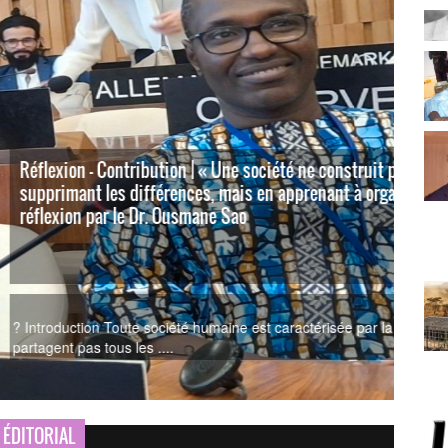
ne construit pas nécessairement la paix en
nant à organiser les différences. » Tentative de
L’éd
rép
À m
érisée par la diversité. Les individus qui la composent ne
Mon c
répon
ÉDITORIAL