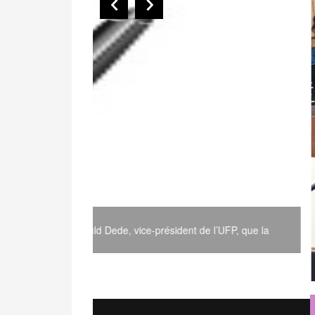
Réflexion – Contribution | « Une société 
supprimant les différences, mais en appre
réflexion par le Dr. Ousmane Sao
’UFP, que la
? Introduction Toute société humaine est caract
partagent pas tous les ....