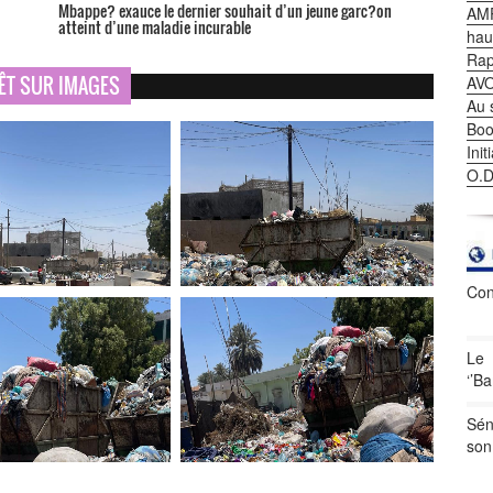
Mbappe? exauce le dernier souhait d’un jeune garc?on
AMP
atteint d’une maladie incurable
haut
Rap
ÊT SUR IMAGES
AV
Au 
Boo
Ini
O.D
Con
Le 
‘’B
Sén
son