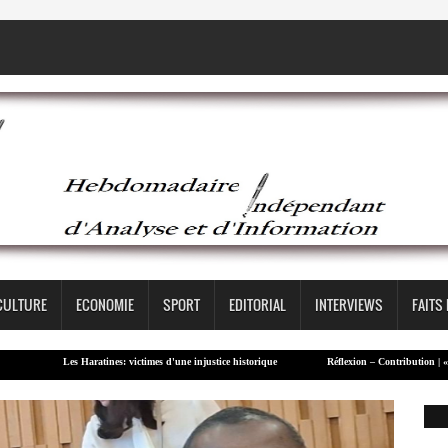
CULTURE
ECONOMIE
SPORT
EDITORIAL
INTERVIEWS
FAITS
ratines: victimes d'une injustice historique
Réflexion – Contribution | « Une société ne const