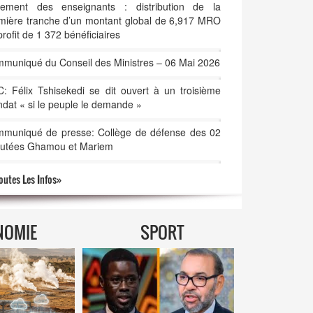
ement des enseignants : distribution de la
mière tranche d’un montant global de 6,917 MRO
profit de 1 372 bénéficiaires
muniqué du Conseil des Ministres – 06 Mai 2026
: Félix Tshisekedi se dit ouvert à un troisième
dat « si le peuple le demande »
muniqué de presse: Collège de défense des 02
utées Ghamou et Mariem
outes
L
es
I
nfos»
NOMIE
SPORT