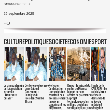
remboursement»
25 septembre 2025
–KS
CULTURE
POLITIQUE
SOCIETE
ECONOMIE
SPORT
Le cinquantenaire
Conférence de presse
Réflexion –
Kenya : le méga data
Finale de la
de l’Association
du président
Contribution | «
center de Microsoft
CAN 2025 : Le
cuturelle
Ghazouani :
Une société ne
bloqué par une
roi du Maroc
‘’Bamtaare
l'analyse du
construit pas
affaire de paiements
refuse la
pulaar’’
Président Samba
nécessairement
Le projet
demande de
Thiam
la paix en
technologique d’un
grâce du
supprimant les
milliard de dollars
président
différences,
serait ralenti par des
sénégalais