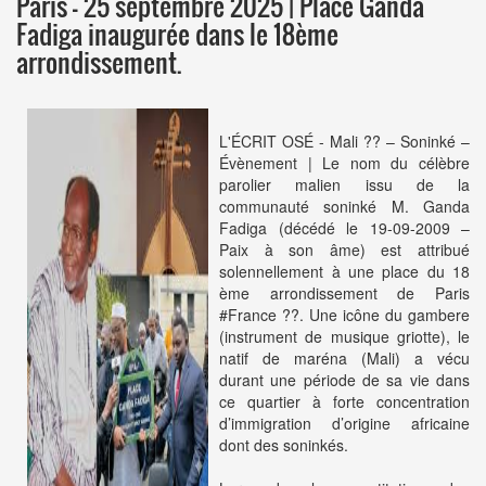
Paris – 25 septembre 2025 | Place Ganda
Fadiga inaugurée dans le 18ème
arrondissement.
L'ÉCRIT OSÉ - Mali ?? – Soninké –
Évènement | Le nom du célèbre
parolier malien issu de la
communauté soninké M. Ganda
Fadiga (décédé le 19-09-2009 –
Paix à son âme) est attribué
solennellement à une place du 18
ème arrondissement de Paris
#France ??. Une icône du gambere
(instrument de musique griotte), le
natif de maréna (Mali) a vécu
durant une période de sa vie dans
ce quartier à forte concentration
d’immigration d’origine africaine
dont des soninkés.