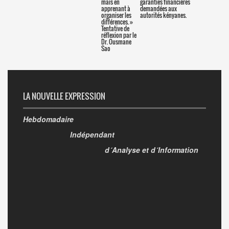
mais en
garanties financières
apprenant à
demandées aux
organiser les
autorités kényanes.
différences. »
Tentative de
réflexion par le
Dr. Ousmane
Sao
LA NOUVELLE EXPRESSION
Hebdomadaire
Indépendant
d´Analyse et d´Information