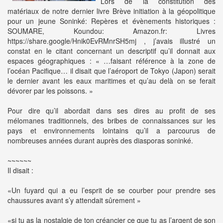
Lors de la constitution des
matériaux de notre dernier livre Brève initiation à la géopolitique
pour un jeune Soninké: Repères et évènements historiques :
SOUMARE, Koundou: Amazon.fr: Livres
https://share.google/Hnik0EvRMnrSH5mj , j’avais illustré un
constat en le citant concernant un descriptif qu’il donnait aux
espaces géographiques : « …faisant référence à la zone de
l’océan Pacifique… il disait que l’aéroport de Tokyo (Japon) serait
le dernier avant les eaux maritimes et qu’au delà on se ferait
dévorer par les poissons. »
Pour dire qu’il abordait dans ses dires au profit de ses
mélomanes traditionnels, des bribes de connaissances sur les
pays et environnements lointains qu’il a parcourus de
nombreuses années durant auprès des diasporas soninké.
~~~~~~
Il disait :
«Un fuyard qui a eu l’esprit de se courber pour prendre ses
chaussures avant s’y attendait sûrement »
«si tu as la nostalgie de ton créancier ce que tu as l’argent de son