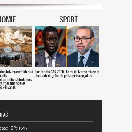
NOMIE
SPORT
nter de Microsoft bloqué
Finale de la CAN 2025 : Le roi du Maroc refuse la
ments
demande de grâce du président sénégalais
d’un milliard de dollars
aranties financières
s kényanes.
NTACT
esse: BP: 1597