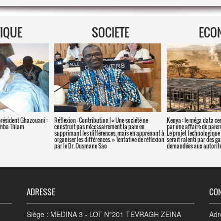
TIQUE
SOCIETE
ECO
président Ghazouani :
Réflexion – Contribution | « Une société ne
Kenya : le méga data ce
amba Thiam
construit pas nécessairement la paix en
par une affaire de paie
supprimant les différences, mais en apprenant à
Le projet technologique 
organiser les différences. » Tentative de réflexion
serait ralenti par des g
par le Dr. Ousmane Sao
demandées aux autorité
ADRESSE
CO
Siège : MEDINA 3 - LOT N°201 TEVRAGH ZEINA
Adr