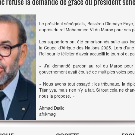
roc refuse la demande de grâce du président sén
Le président sénégalais, Bassirou Diomaye Faye,
auprès du roi Mohammed VI du Maroc pour ses par
Les supporters ont été emprisonnés suite aux inci
la Coupe d’Afrique des Nations 2025. Lors d’une
Roi pour le féliciter d’avoir accueilli le tournoi et
« J’ai demandé pardon au roi du Maroc pour n
gouvernement avait épuisé de multiples voies pour 
« Nous avons tout essayé : les tribunaux, la dip
Tijaniyya, mais rien n’y a fait. Si tout cela ne chan
nous la propose. »
Ahmad Diallo
afrikmag