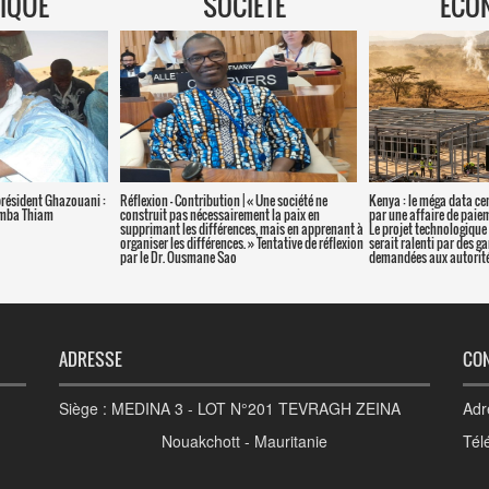
TIQUE
SOCIETE
ECO
président Ghazouani :
Réflexion – Contribution | « Une société ne
Kenya : le méga data ce
amba Thiam
construit pas nécessairement la paix en
par une affaire de paie
supprimant les différences, mais en apprenant à
Le projet technologique 
organiser les différences. » Tentative de réflexion
serait ralenti par des g
par le Dr. Ousmane Sao
demandées aux autorité
ADRESSE
CO
Siège : MEDINA 3 - LOT N°201 TEVRAGH ZEINA
Adr
Nouakchott - Mauritanie
Tél