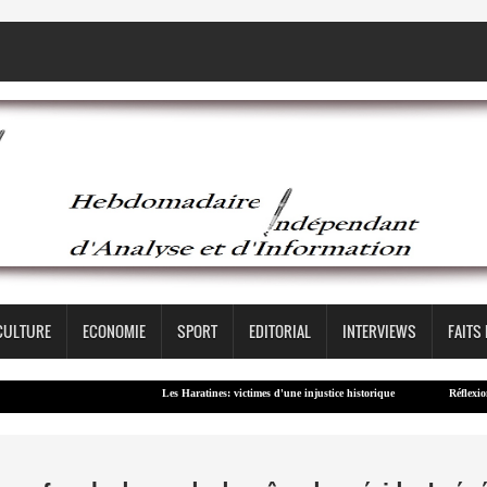
CULTURE
ECONOMIE
SPORT
EDITORIAL
INTERVIEWS
FAITS
Les Haratines: victimes d'une injustice historique
Réflexion – Cont