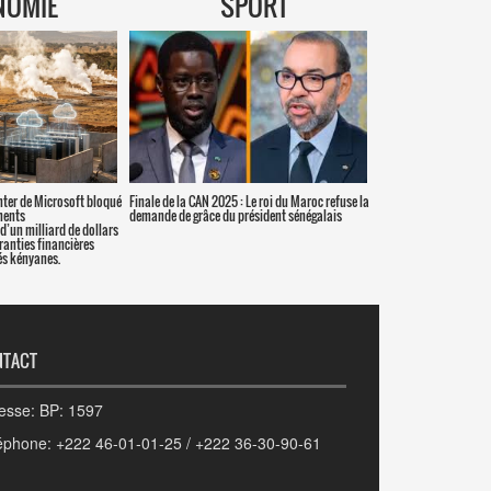
NOMIE
SPORT
nter de Microsoft bloqué
Finale de la CAN 2025 : Le roi du Maroc refuse la
ments
demande de grâce du président sénégalais
d’un milliard de dollars
aranties financières
s kényanes.
NTACT
esse: BP: 1597
éphone: +222 46-01-01-25 / +222 36-30-90-61