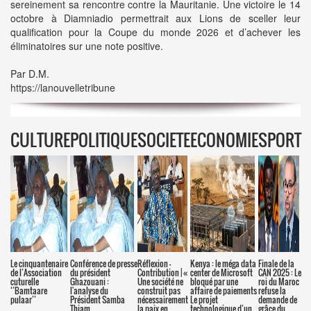
sereinement sa rencontre contre la Mauritanie. Une victoire le 14
octobre à Diamniadio permettrait aux Lions de sceller leur
qualification pour la Coupe du monde 2026 et d’achever les
éliminatoires sur une note positive.
Par D.M.
https://lanouvelletribune
CULTURE
POLITIQUE
SOCIETE
ECONOMIE
SPORT
Le cinquantenaire
Conférence de presse
Réflexion –
Kenya : le méga data
Finale de la
de l’Association
du président
Contribution | «
center de Microsoft
CAN 2025 : Le
cuturelle
Ghazouani :
Une société ne
bloqué par une
roi du Maroc
‘’Bamtaare
l'analyse du
construit pas
affaire de paiements
refuse la
pulaar’’
Président Samba
nécessairement
Le projet
demande de
Thiam
la paix en
technologique d’un
grâce du