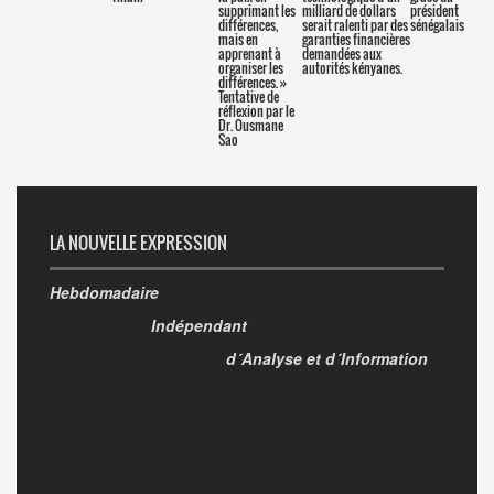
supprimant les
milliard de dollars
président
différences,
serait ralenti par des
sénégalais
mais en
garanties financières
apprenant à
demandées aux
organiser les
autorités kényanes.
différences. »
Tentative de
réflexion par le
Dr. Ousmane
Sao
LA NOUVELLE EXPRESSION
Hebdomadaire
Indépendant
d´Analyse et d´Information