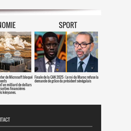
NOMIE
SPORT
nter de Microsoft bloqué
Finale de la CAN 2025 : Le roi du Maroc refuse la
ments
demande de grâce du président sénégalais
d’un milliard de dollars
aranties financières
s kényanes.
NTACT