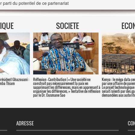
r parti du potentiel de ce partenariat
TIQUE
SOCIETE
ECO
président Ghazouani :
Réflexion – Contribution | « Une société ne
Kenya : le méga data ce
amba Thiam
construit pas nécessairement la paix en
par une affaire de paie
supprimant les différences, mais en apprenant à
Le projet technologique 
organiser les différences. » Tentative de réflexion
serait ralenti par des g
par le Dr. Ousmane Sao
demandées aux autorité
ADRESSE
CO