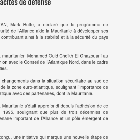
pacités de défense
OTAN, Mark Rutte, a déclaré que le programme de
rité de l’Alliance aide la Mauritanie à développer ses
contribuant ainsi à la stabilité et à la sécurité du pays
dent mauritanien Mohamed Ould Cheikh El Ghazouani au
nion avec le Conseil de l’Atlantique Nord, dans le cadre
ies.
s changements dans la situation sécuritaire au sud de
é de la zone euro-atlantique, soulignant l’importance de
ratique avec des partenaires, dont la Mauritanie.
 la Mauritanie s’était approfondi depuis l’adhésion de ce
1995, soulignant que plus de trois décennies de
tenaire important de l’Alliance et un pôle émergent de
conçu, une initiative qui marque une nouvelle étape de