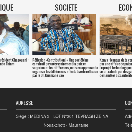
TIQUE
SOCIETE
ECO
président Ghazouani :
Réflexion – Contribution | « Une société ne
Kenya : le méga data ce
amba Thiam
construit pas nécessairement la paix en
par une affaire de paie
supprimant les différences, mais en apprenant à
Le projet technologique 
organiser les différences. » Tentative de réflexion
serait ralenti par des g
par le Dr. Ousmane Sao
demandées aux autorité
ADRESSE
CO
Siège : MEDINA 3 - LOT N°201 TEVRAGH ZEINA
Adr
Nouakchott - Mauritanie
Tél