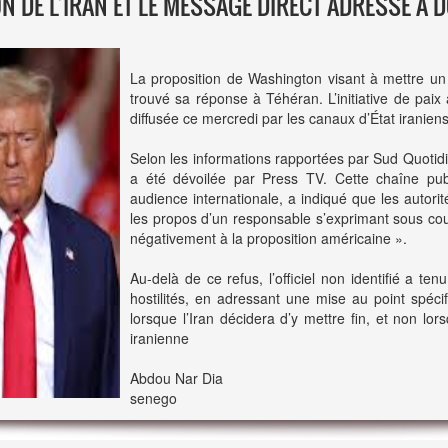
ION DE L’IRAN ET LE MESSAGE DIRECT ADRESSÉ À
La proposition de Washington visant à mettre un
trouvé sa réponse à Téhéran. L’initiative de paix 
diffusée ce mercredi par les canaux d’État iraniens
Selon les informations rapportées par Sud Quotidi
a été dévoilée par Press TV. Cette chaîne pub
audience internationale, a indiqué que les autorit
les propos d’un responsable s’exprimant sous cou
négativement à la proposition américaine ».
Au-delà de ce refus, l’officiel non identifié a ten
hostilités, en adressant une mise au point spéci
lorsque l’Iran décidera d’y mettre fin, et non lor
iranienne
Abdou Nar Dia
senego