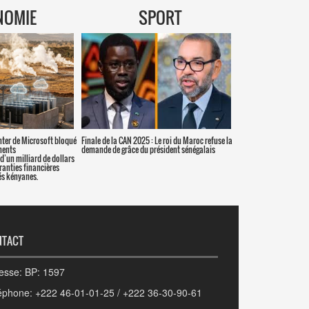
NOMIE
SPORT
nter de Microsoft bloqué
Finale de la CAN 2025 : Le roi du Maroc refuse la
ments
demande de grâce du président sénégalais
d’un milliard de dollars
aranties financières
s kényanes.
NTACT
esse: BP: 1597
éphone: +222 46-01-01-25 / +222 36-30-90-61