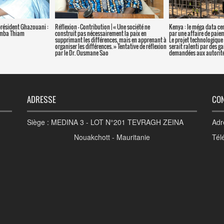
président Ghazouani :
Réflexion – Contribution | « Une société ne
Kenya : le méga data ce
amba Thiam
construit pas nécessairement la paix en
par une affaire de paie
supprimant les différences, mais en apprenant à
Le projet technologique 
organiser les différences. » Tentative de réflexion
serait ralenti par des g
par le Dr. Ousmane Sao
demandées aux autorité
ADRESSE
CO
Siège : MEDINA 3 - LOT N°201 TEVRAGH ZEINA
Adr
Nouakchott - Mauritanie
Tél