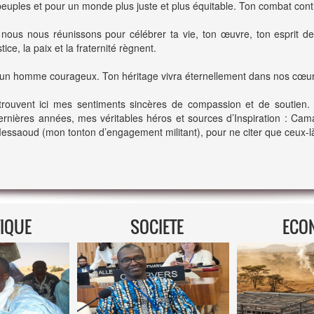
s peuples et pour un monde plus juste et plus équitable. Ton combat con
, nous nous réunissons pour célébrer ta vie, ton œuvre, ton esprit d
ce, la paix et la fraternité règnent.
d'un homme courageux. Ton héritage vivra éternellement dans nos cœurs
trouvent ici mes sentiments sincères de compassion et de soutien
s dernières années, mes véritables héros et sources d’Inspiration :
ud (mon tonton d’engagement militant), pour ne citer que ceux-là. J
TIQUE
SOCIETE
ECO