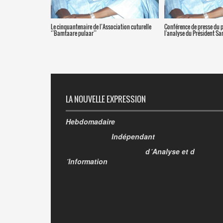
Le cinquantenaire de l’Association cuturelle
Conférence de presse du 
‘’Bamtaare pulaar’’
l'analyse du Président S
LA NOUVELLE EXPRESSION
Hebdomadaire
Indépendant
d´Analyse et d
´Information