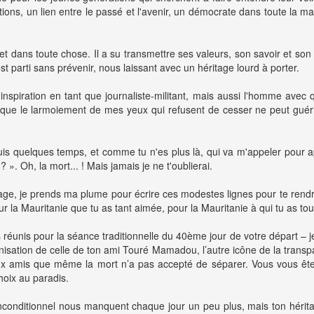
ations, un lien entre le passé et l'avenir, un démocrate dans toute la ma
et dans toute chose. Il a su transmettre ses valeurs, son savoir et so
st parti sans prévenir, nous laissant avec un héritage lourd à porter.
spiration en tant que journaliste-militant, mais aussi l'homme avec 
ce que le larmoiement de mes yeux qui refusent de cesser ne peut guér
uis quelques temps, et comme tu n'es plus là, qui va m'appeler pour 
». Oh, la mort... ! Mais jamais je ne t'oublierai.
 héritage, je prends ma plume pour écrire ces modestes lignes pour te 
ur la Mauritanie que tu as tant aimée, pour la Mauritanie à qui tu as to
s pour la séance traditionnelle du 40ème jour de votre départ – je n’
sation de celle de ton ami Touré Mamadou, l’autre icône de la transparen
x amis que même la mort n’a pas accepté de séparer. Vous vous êtes
hoix au paradis.
nconditionnel nous manquent chaque jour un peu plus, mais ton hérita