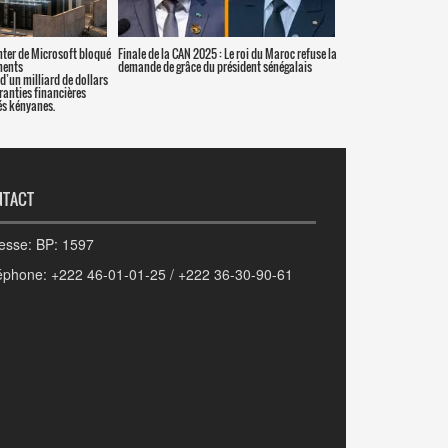
nter de Microsoft bloqué
Finale de la CAN 2025 : Le roi du Maroc refuse la
ments
demande de grâce du président sénégalais
d’un milliard de dollars
aranties financières
s kényanes.
NTACT
esse: BP: 1597
éphone: +222 46-01-01-25 / +222 36-30-90-61