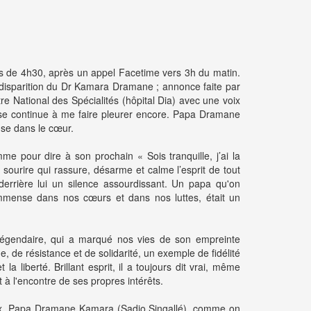
s de 4h30, après un appel Facetime vers 3h du matin.
a disparition du Dr Kamara Dramane ; annonce faite par
re National des Spécialités (hôpital Dia) avec une voix
rase continue à me faire pleurer encore. Papa Dramane
nse dans le cœur.
e pour dire à son prochain « Sois tranquille, j’ai la
 sourire qui rassure, désarme et calme l’esprit de tout
t derrière lui un silence assourdissant. Un papa qu'on
immense dans nos cœurs et dans nos luttes, était un
 légendaire, qui a marqué nos vies de son empreinte
, de résistance et de solidarité, un exemple de fidélité
la liberté. Brillant esprit, il a toujours dit vrai, même
 à l'encontre de ses propres intérêts.
voix. Papa Dramane Kamara (Sadio Singallé), comme on