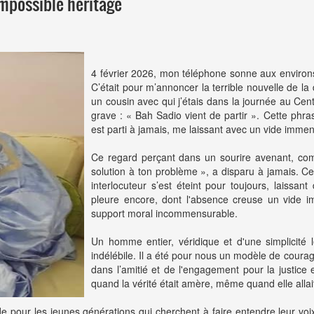
Impossible héritage
4 février 2026, mon téléphone sonne aux environ
C’était pour m’annoncer la terrible nouvelle de l
un cousin avec qui j’étais dans la journée au Cent
grave : « Bah Sadio vient de partir ». Cette ph
est parti à jamais, me laissant avec un vide imme
Ce regard perçant dans un sourire avenant, comm
solution à ton problème », a disparu à jamais. Ce
interlocuteur s’est éteint pour toujours, laissan
pleure encore, dont l'absence creuse un vide 
support moral incommensurable.
Un homme entier, véridique et d'une simplicité
indélébile. Il a été pour nous un modèle de courage
dans l’amitié et de l'engagement pour la justice et 
quand la vérité était amère, même quand elle allait
de pour les jeunes générations qui cherchent à faire entendre leur 