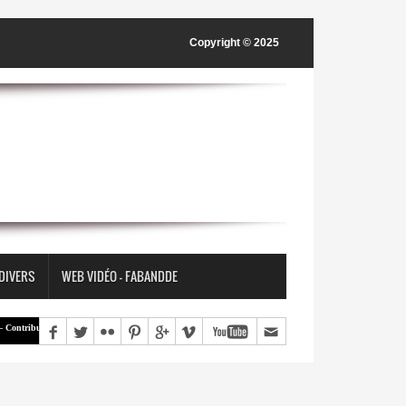
Copyright © 2025
 DIVERS
WEB VIDÉO - FABANDDE
tion | « Une société ne construit pas nécessairement la paix en supprimant les différences, mais en appr