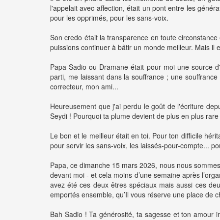
l'appelait avec affection, était un pont entre les génér
pour les opprimés, pour les sans-voix.
Son credo était la transparence en toute circonstance 
puissions continuer à bâtir un monde meilleur. Mais il e
Papa Sadio ou Dramane était pour moi une source d'in
parti, me laissant dans la souffrance ; une souffran
correcteur, mon ami...
Heureusement que j'ai perdu le goût de l'écriture dep
Seydi ! Pourquoi ta plume devient de plus en plus rare ? 
Le bon et le meilleur était en toi. Pour ton difficile
pour servir les sans-voix, les laissés-pour-compte... po
Papa, ce dimanche 15 mars 2026, nous nous sommes réuni
devant moi - et cela moins d’une semaine après l’organi
avez été ces deux êtres spéciaux mais aussi ces deu
emportés ensemble, qu’Il vous réserve une place de c
Bah Sadio ! Ta générosité, ta sagesse et ton amour i