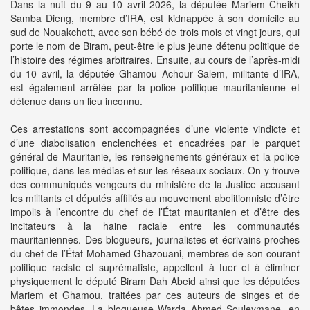
Dans la nuit du 9 au 10 avril 2026, la députée Mariem Cheikh
Samba Dieng, membre d’IRA, est kidnappée à son domicile au
sud de Nouakchott, avec son bébé de trois mois et vingt jours, qui
porte le nom de Biram, peut-être le plus jeune détenu politique de
l’histoire des régimes arbitraires. Ensuite, au cours de l’après-midi
du 10 avril, la députée Ghamou Achour Salem, militante d’IRA,
est également arrêtée par la police politique mauritanienne et
détenue dans un lieu inconnu.
Ces arrestations sont accompagnées d’une violente vindicte et
d’une diabolisation enclenchées et encadrées par le parquet
général de Mauritanie, les renseignements généraux et la police
politique, dans les médias et sur les réseaux sociaux. On y trouve
des communiqués vengeurs du ministère de la Justice accusant
les militants et députés affiliés au mouvement abolitionniste d’être
impolis à l’encontre du chef de l’État mauritanien et d’être des
incitateurs à la haine raciale entre les communautés
mauritaniennes. Des blogueurs, journalistes et écrivains proches
du chef de l’État Mohamed Ghazouani, membres de son courant
politique raciste et suprématiste, appellent à tuer et à éliminer
physiquement le député Biram Dah Abeid ainsi que les députées
Mariem et Ghamou, traitées par ces auteurs de singes et de
bêtes immondes. La blogueuse Warda Ahmed Souleymane, en