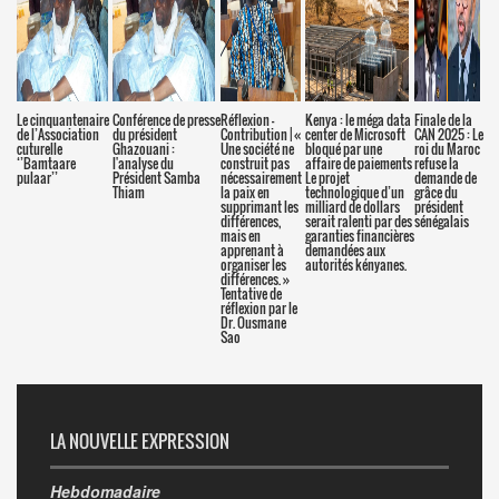
Le cinquantenaire
Conférence de presse
Réflexion –
Kenya : le méga data
Finale de la
de l’Association
du président
Contribution | «
center de Microsoft
CAN 2025 : Le
cuturelle
Ghazouani :
Une société ne
bloqué par une
roi du Maroc
‘’Bamtaare
l'analyse du
construit pas
affaire de paiements
refuse la
pulaar’’
Président Samba
nécessairement
Le projet
demande de
Thiam
la paix en
technologique d’un
grâce du
supprimant les
milliard de dollars
président
différences,
serait ralenti par des
sénégalais
mais en
garanties financières
apprenant à
demandées aux
organiser les
autorités kényanes.
différences. »
Tentative de
réflexion par le
Dr. Ousmane
Sao
LA NOUVELLE EXPRESSION
Hebdomadaire