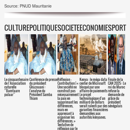
Source: PNUD Mauritanie
CULTURE
POLITIQUE
SOCIETE
ECONOMIE
SPORT
Le cinquantenaire
Conférence de presse
Réflexion –
Kenya : le méga data
Finale de la
de l’Association
du président
Contribution | «
center de Microsoft
CAN 2025 : Le
cuturelle
Ghazouani :
Une société ne
bloqué par une
roi du Maroc
‘’Bamtaare
l'analyse du
construit pas
affaire de paiements
refuse la
pulaar’’
Président Samba
nécessairement
Le projet
demande de
Thiam
la paix en
technologique d’un
grâce du
supprimant les
milliard de dollars
président
différences,
serait ralenti par des
sénégalais
mais en
garanties financières
apprenant à
demandées aux
organiser les
autorités kényanes.
différences. »
Tentative de
réflexion par le